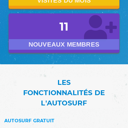
VISITES DU MOIS
11
NOUVEAUX MEMBRES
LES
FONCTIONNALITÉS DE
L'AUTOSURF
AUTOSURF GRATUIT