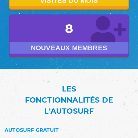
VISITES DU MOIS
8
NOUVEAUX MEMBRES
LES
FONCTIONNALITÉS DE
L'AUTOSURF
AUTOSURF GRATUIT