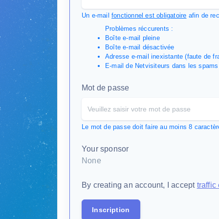
Un e-mail
fonctionnel est obligatoire
afin de rec
Problèmes réccurents :
Boîte e-mail pleine
Boîte e-mail désactivée
Adresse e-mail inexistante (faute de fra
E-mail de Netvisiteurs dans les spams 
Mot de passe
Le mot de passe doit faire au moins 8 caractè
Your sponsor
None
By creating an account, I accept
traffi