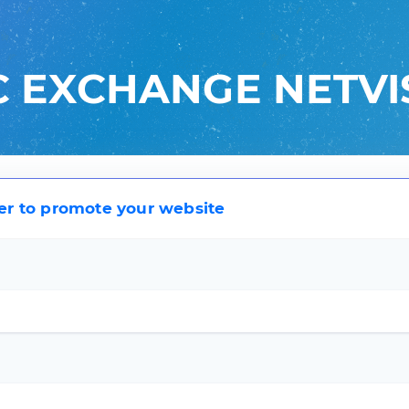
C EXCHANGE NETVI
der to promote your website