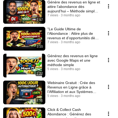
Génère des revenus en ligne et
attire l’abondance dès
aujourd’hui – Méthode simple
et accessible
7 views
3 months ago
2:17
“Le Guide Ultime de
l’Abondance : Attire plus de
revenus et d’opportunités dès
aujourd’hui”
7 views
3 months ago
3:10
Générez des revenus en ligne
avec Google Maps et une
méthode simple
5 views
3 months ago
2:22
Webinaire Gratuit : Crée des
Revenus en Ligne grâce à
l’Affiliation et aux Systèmes
Automatisés
5 views
3 months ago
2:51
Click & Collect Cash
Abondance : Générez des