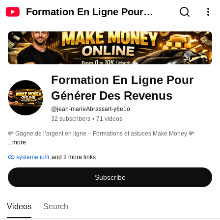
Formation En Ligne Pour
Générer Des Revenus
Formation En Ligne Pour 
Générer Des Revenus
@jean-marieAbrassart-y6e1o
32 subscribers
•
71 videos
💸 Gagne de l’argent en ligne – Formations et astuces Make Money 💸 
...more
systeme.io/fr
and 2 more links
Subscribe
Videos
Search