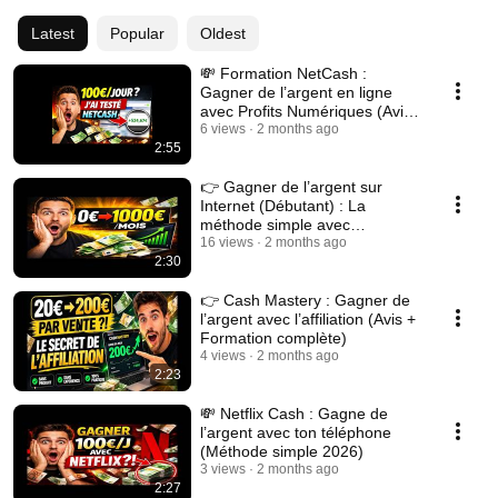
Latest
Popular
Oldest
💸 Formation NetCash :
Gagner de l’argent en ligne
avec Profits Numériques (Avis
& Démo complète)
6 views
2 months ago
2:55
👉 Gagner de l’argent sur
Internet (Débutant) : La
méthode simple avec
l’affiliation 🔥
16 views
2 months ago
2:30
👉 Cash Mastery : Gagner de
l’argent avec l’affiliation (Avis +
Formation complète)
4 views
2 months ago
2:23
💸 Netflix Cash : Gagne de
l’argent avec ton téléphone
(Méthode simple 2026)
3 views
2 months ago
2:27