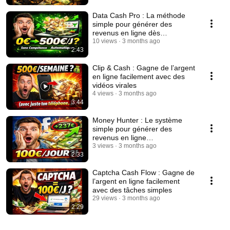
Data Cash Pro : La méthode
simple pour générer des
revenus en ligne dès
aujourd’hui
10 views
3 months ago
2:43
Clip & Cash : Gagne de l’argent
en ligne facilement avec des
vidéos virales
4 views
3 months ago
3:44
Money Hunter : Le système
simple pour générer des
revenus en ligne
automatiquement
3 views
3 months ago
2:33
Captcha Cash Flow : Gagne de
l’argent en ligne facilement
avec des tâches simples
29 views
3 months ago
2:29