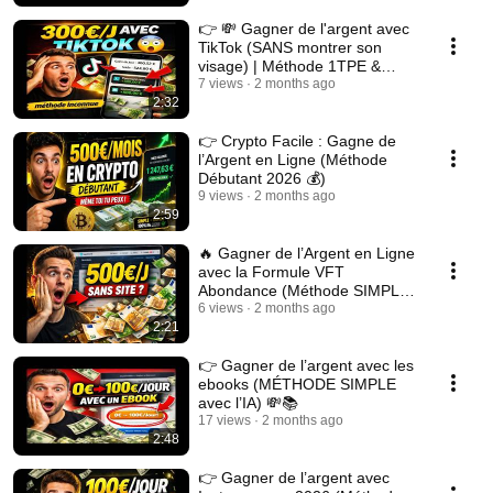
👉 💸 Gagner de l'argent avec
TikTok (SANS montrer son
visage) | Méthode 1TPE &
Système.io 🚀
7 views
2 months ago
2:32
👉 Crypto Facile : Gagne de
l’Argent en Ligne (Méthode
Débutant 2026 💰)
9 views
2 months ago
2:59
🔥 Gagner de l’Argent en Ligne
avec la Formule VFT
Abondance (Méthode SIMPLE
& Efficace)
6 views
2 months ago
2:21
👉 Gagner de l’argent avec les
ebooks (MÉTHODE SIMPLE
avec l’IA) 💸📚
17 views
2 months ago
2:48
👉 Gagner de l’argent avec