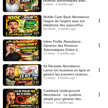
revenus automatiques avec
une stratégie simple
5 views
3 months ago
1:59
Mobile Cash Back Abondance :
Gagne de l’argent avec ton
téléphone dès aujourd’hui
No views
3 months ago
2:29
Inbox Profits Abondance :
Générez des Revenus
Automatiques Grâce à
Facebook (Même Débutant)
14 views
3 months ago
2:48
Kit Réussite Abondance :
Lance ton business en ligne et
génère tes premiers revenus
dès aujourd’hui
11 views
3 months ago
2:12
Cashback Underground
Abondance : Le système
simple pour générer des
revenus en ligne dès
9 views
3 months ago
2:21
aujourd’hui