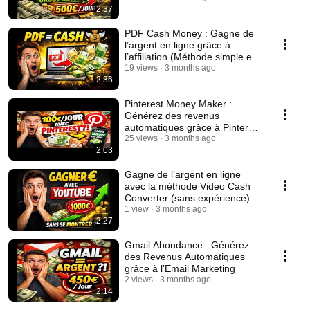
2:37
PDF Cash Money : Gagne de
l’argent en ligne grâce à
l’affiliation (Méthode simple et
rapide)
19 views
3 months ago
2:36
Pinterest Money Maker :
Générez des revenus
automatiques grâce à Pinterest
(même sans expérience)
25 views
3 months ago
2:03
Gagne de l’argent en ligne
avec la méthode Video Cash
Converter (sans expérience)
1 view
3 months ago
2:27
Gmail Abondance : Générez
des Revenus Automatiques
grâce à l’Email Marketing
2 views
3 months ago
2:14