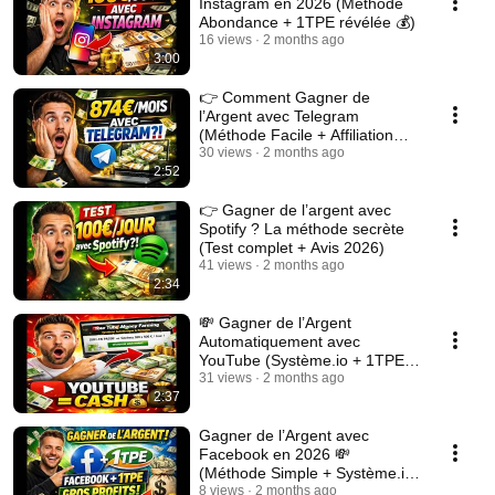
Instagram en 2026 (Méthode
Abondance + 1TPE révélée 💰)
16 views
2 months ago
3:00
👉 Comment Gagner de
l’Argent avec Telegram
(Méthode Facile + Affiliation
1TPE & System.io)
30 views
2 months ago
2:52
👉 Gagner de l’argent avec
Spotify ? La méthode secrète
(Test complet + Avis 2026)
41 views
2 months ago
2:34
💸 Gagner de l’Argent
Automatiquement avec
YouTube (Système.io + 1TPE) |
Méthode Abondance
31 views
2 months ago
2:37
Gagner de l’Argent avec
Facebook en 2026 💸
(Méthode Simple + Système.io
& 1TPE)
8 views
2 months ago